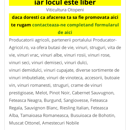
iar locul este liber
Viticultura Otopeni
daca doresti ca afacerea ta sa fie promovata aici
te rugam
contacteaza-ne completand formularul
de aici
Producatorii agricoli, partenerii portalului Producator-
Agricol.ro, va ofera butasi de vie, vinuri, struguri, vita de
vie, vinuri vrac, vinuri albe, vinuri rosii, vinuri rose,
vinuri seci, vinuri demiseci, vinuri dulci,
vinuri demidulci, vinuri cupajate, diverse sortimente de
vinuri imbuteliate, vinuri de vinoteca, accesorii, butoaie
vin, vinuri romanesti, struguri, crame de vinuri
prestigioase, Melot, Pinot Noir, Cabernet Sauvugnon,
Feteasca Neagra, Burgund, Sangiovesse, Feteasca
Regala, Sauvignon Blanc, Riesling Italian, Feteasca
Alba, Tamaioasa Romaneasca, Busuioaca de Bohotin,
Muscat Ottonel, Amestecuri Nobile