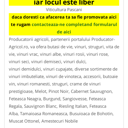
iar locul este liber
Viticultura Pascani
daca doresti ca afacerea ta sa fie promovata aici
te rugam
contacteaza-ne completand formularul
de aici
Producatorii agricoli, partenerii portalului Producator-
Agricol.ro, va ofera butasi de vie, vinuri, struguri, vita de
vie, vinuri vrac, vinuri albe, vinuri rosii, vinuri rose,
vinuri seci, vinuri demiseci, vinuri dulci,
vinuri demidulci, vinuri cupajate, diverse sortimente de
vinuri imbuteliate, vinuri de vinoteca, accesorii, butoaie
vin, vinuri romanesti, struguri, crame de vinuri
prestigioase, Melot, Pinot Noir, Cabernet Sauvugnon,
Feteasca Neagra, Burgund, Sangiovesse, Feteasca
Regala, Sauvignon Blanc, Riesling Italian, Feteasca
Alba, Tamaioasa Romaneasca, Busuioaca de Bohotin,
Muscat Ottonel, Amestecuri Nobile