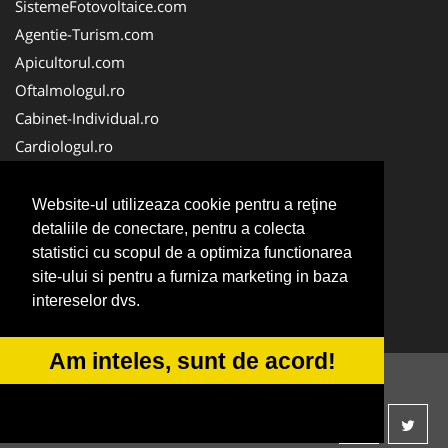
SistemeFotovoltaice.com
Agentie-Turism.com
Apicultorul.com
Oftalmologul.ro
Cabinet-Individual.ro
Cardiologul.ro
Clinica-Privata.ro
CramaVinuri.ro
Website-ul utilizeaza cookie pentru a reţine
Centru-Copiere.ro
detaliile de conectare, pentru a colecta
statistici cu scopul de a optimiza functionarea
CentruInchirieri.ro
site-ului si pentru a furniza marketing in baza
Medic-Bun.com
intereselor dvs.
NonStopDeschis.ro
Am inteles, sunt de acord!
© 2014-2026 -
ANPC
SOL