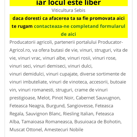
iar locul este liber
Viticultura Sebis
daca doresti ca afacerea ta sa fie promovata aici
te rugam
contacteaza-ne completand formularul
de aici
Producatorii agricoli, partenerii portalului Producator-
Agricol.ro, va ofera butasi de vie, vinuri, struguri, vita de
vie, vinuri vrac, vinuri albe, vinuri rosii, vinuri rose,
vinuri seci, vinuri demiseci, vinuri dulci,
vinuri demidulci, vinuri cupajate, diverse sortimente de
vinuri imbuteliate, vinuri de vinoteca, accesorii, butoaie
vin, vinuri romanesti, struguri, crame de vinuri
prestigioase, Melot, Pinot Noir, Cabernet Sauvugnon,
Feteasca Neagra, Burgund, Sangiovesse, Feteasca
Regala, Sauvignon Blanc, Riesling Italian, Feteasca
Alba, Tamaioasa Romaneasca, Busuioaca de Bohotin,
Muscat Ottonel, Amestecuri Nobile