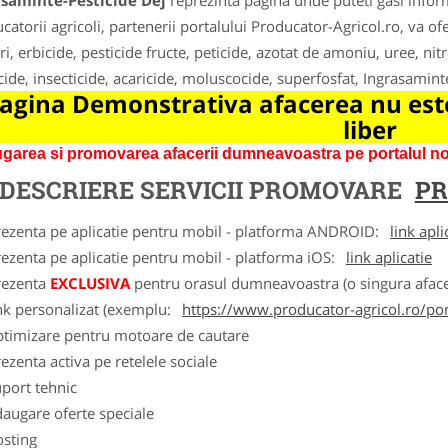
asaminte-Pesticide Dej
reprezinta pagina unde puteti gasi inform
catorii agricoli, partenerii portalului Producator-Agricol.ro, va of
ri, erbicide, pesticide fructe, peticide, azotat de amoniu, uree, ni
cide, insecticide, acaricide, moluscocide, superfosfat, Ingrasamin
agina Demonstrativa afacerea nu este
liber
garea si promovarea afacerii dumneavoastra pe portalul nos
DESCRIERE SERVICII PROMOVARE
PR
rezenta pe aplicatie pentru mobil - platforma ANDROID:
link apli
ezenta pe aplicatie pentru mobil - platforma iOS:
link aplicatie
rezenta
EXCLUSIVA
pentru orasul dumneavoastra (o singura afacer
nk personalizat (exemplu:
https://www.producator-agricol.ro/pom
ptimizare pentru motoare de cautare
ezenta activa pe retelele sociale
port tehnic
augare oferte speciale
osting