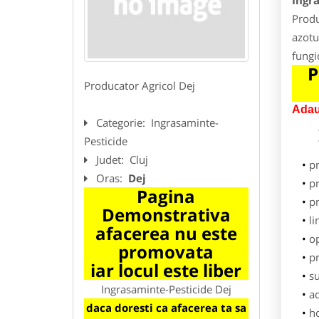
Ingr
Produ
azotu
fungi
P
Producator Agricol Dej
Adau
Categorie:
Ingrasaminte-
Pesticide
Judet:
Cluj
p
Oras:
Dej
pr
Pagina
p
Demonstrativa
li
afacerea nu este
o
promovata
pr
iar locul este liber
su
Ingrasaminte-Pesticide Dej
ad
daca doresti ca afacerea ta sa
h