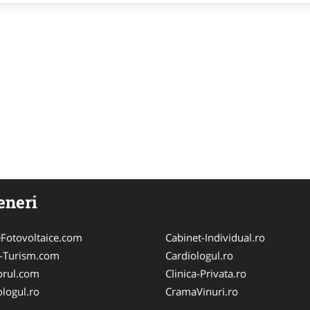
eneri
Fotovoltaice.com
Cabinet-Individual.ro
e-Turism.com
Cardiologul.ro
orul.com
Clinica-Privata.ro
logul.ro
CramaVinuri.ro