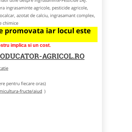
atii utile despre
Ingrasaminte-Pesticide Dej
.
era ingrasaminte agricole, pesticide agricole,
trocalcar, azotat de calciu, ingrasamant complex,
te chimice
 promovata iar locul este
tru implica si un cost.
ODUCATOR-AGRICOL.RO
catie
e pentru fiecare oras)
icultura-fructe/aiud
)