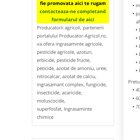
fie promovata aici te rugam
m
contacteaza-ne completand
p
formularul de aici
af
Producatorii agricoli, partenerii
portalului Producator-Agricol.ro,
va ofera ingrasaminte agricole,
pesticide agricole, azoturi,
erbicide, pesticide fructe,
peticide, azotat de amoniu, uree,
nitrocalcar, azotat de calciu,
Pretu
ingrasamant complex, fungicide,
40
insecticide, acaricide,
60
moluscocide,
70
superfosfat, Ingrasaminte
chimice