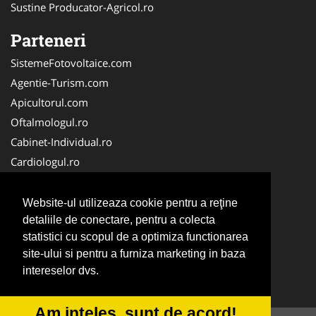
Sustine Producator-Agricol.ro
Parteneri
SistemeFotovoltaice.com
Agentie-Turism.com
Apicultorul.com
Oftalmologul.ro
Cabinet-Individual.ro
Cardiologul.ro
Clinica-Privata.ro
CramaVinuri.ro
Website-ul utilizeaza cookie pentru a reţine
Centru-Copiere.ro
detaliile de conectare, pentru a colecta
statistici cu scopul de a optimiza functionarea
CentruInchirieri.ro
site-ului si pentru a furniza marketing in baza
Medic-Bun.com
intereselor dvs.
NonStopDeschis.ro
Am inteles, sunt de acord!