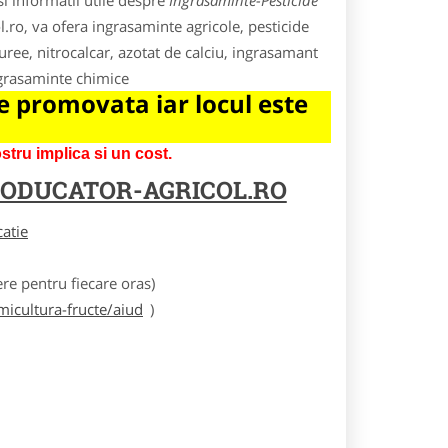
i informatii utile despre
Ingrasaminte-Pesticide
l.ro, va ofera ingrasaminte agricole, pesticide
 uree, nitrocalcar, azotat de calciu, ingrasamant
ngrasaminte chimice
 promovata iar locul este
tru implica si un cost.
ODUCATOR-AGRICOL.RO
catie
e pentru fiecare oras)
icultura-fructe/aiud
)