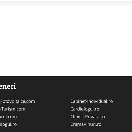
eneri
Fotovoltaice.com
Cabinet-Individual.ro
e-Turism.com
Cardiologul.ro
orul.com
Clinica-Privata.ro
logul.ro
CramaVinuri.ro