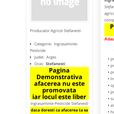
Ingr
Stefan
agric
compl
P
Producator Agricol Stefanesti
Adau
Categorie:
Ingrasaminte-
Pesticide
Judet:
Arges
p
Oras:
Stefanesti
pr
Pagina
p
Demonstrativa
li
afacerea nu este
o
promovata
pr
iar locul este liber
su
Ingrasaminte-Pesticide Stefanesti
ad
daca doresti ca afacerea ta sa
h