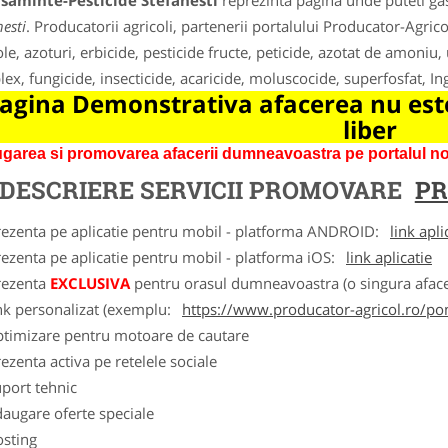
asaminte-Pesticide Stefanesti
reprezinta pagina unde puteti gas
esti
. Producatorii agricoli, partenerii portalului Producator-Agrico
ole, azoturi, erbicide, pesticide fructe, peticide, azotat de amoniu,
ex, fungicide, insecticide, acaricide, moluscocide, superfosfat, I
agina Demonstrativa afacerea nu este
liber
garea si promovarea afacerii dumneavoastra pe portalul nos
DESCRIERE SERVICII PROMOVARE
PR
rezenta pe aplicatie pentru mobil - platforma ANDROID:
link apli
ezenta pe aplicatie pentru mobil - platforma iOS:
link aplicatie
rezenta
EXCLUSIVA
pentru orasul dumneavoastra (o singura afacer
nk personalizat (exemplu:
https://www.producator-agricol.ro/pom
ptimizare pentru motoare de cautare
ezenta activa pe retelele sociale
port tehnic
augare oferte speciale
osting