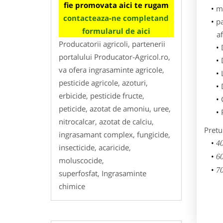
fie promovata aici te rugam
m
contacteaza-ne completand
p
formularul de aici
af
Producatorii agricoli, partenerii
portalului Producator-Agricol.ro,
va ofera ingrasaminte agricole,
pesticide agricole, azoturi,
erbicide, pesticide fructe,
peticide, azotat de amoniu, uree,
nitrocalcar, azotat de calciu,
Pretu
ingrasamant complex, fungicide,
40
insecticide, acaricide,
60
moluscocide,
70
superfosfat, Ingrasaminte
chimice