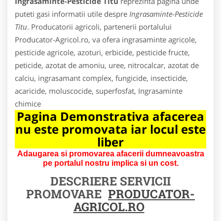
Ingrasaminte-Pesticide Titu
reprezinta pagina unde
puteti gasi informatii utile despre
Ingrasaminte-Pesticide
Titu
. Producatorii agricoli, partenerii portalului
Producator-Agricol.ro, va ofera ingrasaminte agricole,
pesticide agricole, azoturi, erbicide, pesticide fructe,
peticide, azotat de amoniu, uree, nitrocalcar, azotat de
calciu, ingrasamant complex, fungicide, insecticide,
acaricide, moluscocide, superfosfat, Ingrasaminte
chimice
Pagina Demonstrativa afacerea
nu este promovata iar locul este
liber
Adaugarea si promovarea afacerii dumneavoastra
pe portalul nostru implica si un cost.
DESCRIERE SERVICII
PROMOVARE
PRODUCATOR-
AGRICOL.RO