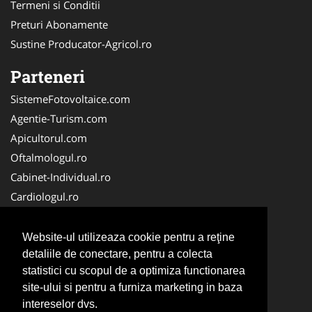
Termeni si Conditii
Preturi Abonamente
Sustine Producator-Agricol.ro
Parteneri
SistemeFotovoltaice.com
Agentie-Turism.com
Apicultorul.com
Oftalmologul.ro
Cabinet-Individual.ro
Cardiologul.ro
Clinica-Privata.ro
CramaVinuri.ro
Website-ul utilizeaza cookie pentru a reţine
Centru-Copiere.ro
detaliile de conectare, pentru a colecta
statistici cu scopul de a optimiza functionarea
CentruInchirieri.ro
site-ului si pentru a furniza marketing in baza
Medic-Bun.com
intereselor dvs.