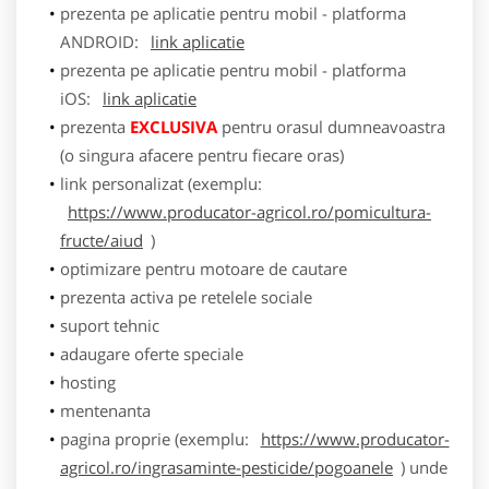
prezenta pe aplicatie pentru mobil - platforma
ANDROID:
link aplicatie
prezenta pe aplicatie pentru mobil - platforma
iOS:
link aplicatie
prezenta
EXCLUSIVA
pentru orasul dumneavoastra
(o singura afacere pentru fiecare oras)
link personalizat (exemplu:
https://www.producator-agricol.ro/pomicultura-
fructe/aiud
)
optimizare pentru motoare de cautare
prezenta activa pe retelele sociale
suport tehnic
adaugare oferte speciale
hosting
mentenanta
pagina proprie (exemplu:
https://www.producator-
agricol.ro/ingrasaminte-pesticide/pogoanele
) unde