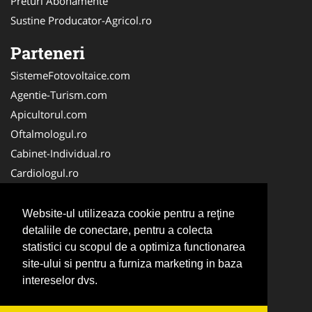
Preturi Abonamente
Sustine Producator-Agricol.ro
Parteneri
SistemeFotovoltaice.com
Agentie-Turism.com
Apicultorul.com
Oftalmologul.ro
Cabinet-Individual.ro
Cardiologul.ro
Clinica-Privata.ro
CramaVinuri.ro
Website-ul utilizeaza cookie pentru a reţine
Centru-Copiere.ro
detaliile de conectare, pentru a colecta
statistici cu scopul de a optimiza functionarea
CentruInchirieri.ro
site-ului si pentru a furniza marketing in baza
Medic-Bun.com
intereselor dvs.
NonStopDeschis.ro