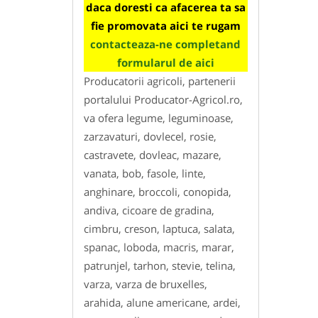
daca doresti ca afacerea ta sa
fie promovata aici te rugam
contacteaza-ne completand
formularul de aici
Producatorii agricoli, partenerii
portalului Producator-Agricol.ro,
va ofera legume, leguminoase,
zarzavaturi, dovlecel, rosie,
castravete, dovleac, mazare,
vanata, bob, fasole, linte,
anghinare, broccoli, conopida,
andiva, cicoare de gradina,
cimbru, creson, laptuca, salata,
spanac, loboda, macris, marar,
patrunjel, tarhon, stevie, telina,
varza, varza de bruxelles,
arahida, alune americane, ardei,