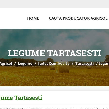
HOME
CAUTA PRODUCATOR AGRICOL
LEGUME TARTASESTI
Agricol
/
Legume
/
Judet Dambovita
/
Tartasesti
/
Legum
ume Tartasesti