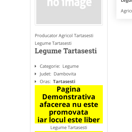
Legu
Agricu
Producator Agricol Tartasesti
Legume Tartasesti
Legume Tartasesti
Categorie:
Legume
Judet:
Dambovita
Oras:
Tartasesti
Pagina
Demonstrativa
afacerea nu este
promovata
iar locul este liber
Legume Tartasesti