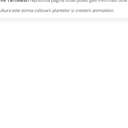
me Tartasesti
reprezinta pagina unde puteti gasi informatii util
ltura este stiinta cultivarii plantelor si cresterii animalelor.