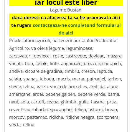
iar locul este liber
Legume Busteni
daca doresti ca afacerea ta sa fie promovata aici
te rugam
contacteaza-ne completand formularul
de aici
Producatorii agricoli, partenerii portalului Producator-
Agricol.ro, va ofera legume, leguminoase,
zarzavaturi, dovlecel, rosie, castravete, dovleac, mazare,
vanata, bob, fasole, linte, anghinare, broccoli, conopida,
andiva, cicoare de gradina, cimbru, creson, laptuca,
salata, spanac, loboda, macris, marar, patrunjel, tarhon,
stevie, telina, varza, varza de bruxelles, arahida, alune
americane, ardei, pepene galben, pepene verde, bama,
naut, soia, cartofi, ceapa, ghimbir, gulie, hasma, praz,
revent sau rubarba, sparanghel, telina, usturoi, hrean,
morcov, pastarnac, ridiche, ridiche neagra, scortonera,
sfecla, telina