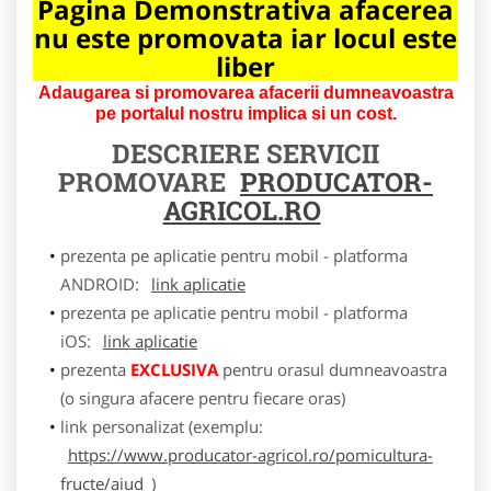
Pagina Demonstrativa afacerea
nu este promovata iar locul este
liber
Adaugarea si promovarea afacerii dumneavoastra
pe portalul nostru implica si un cost.
DESCRIERE SERVICII
PROMOVARE
PRODUCATOR-
AGRICOL.RO
prezenta pe aplicatie pentru mobil - platforma
ANDROID:
link aplicatie
prezenta pe aplicatie pentru mobil - platforma
iOS:
link aplicatie
prezenta
EXCLUSIVA
pentru orasul dumneavoastra
(o singura afacere pentru fiecare oras)
link personalizat (exemplu:
https://www.producator-agricol.ro/pomicultura-
fructe/aiud
)