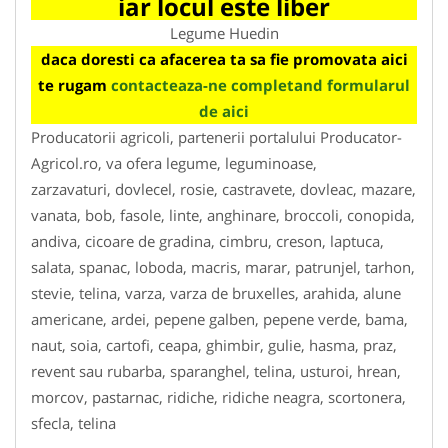
iar locul este liber
Legume Huedin
daca doresti ca afacerea ta sa fie promovata aici
te rugam
contacteaza-ne completand formularul
de aici
Producatorii agricoli, partenerii portalului Producator-
Agricol.ro, va ofera legume, leguminoase,
zarzavaturi, dovlecel, rosie, castravete, dovleac, mazare,
vanata, bob, fasole, linte, anghinare, broccoli, conopida,
andiva, cicoare de gradina, cimbru, creson, laptuca,
salata, spanac, loboda, macris, marar, patrunjel, tarhon,
stevie, telina, varza, varza de bruxelles, arahida, alune
americane, ardei, pepene galben, pepene verde, bama,
naut, soia, cartofi, ceapa, ghimbir, gulie, hasma, praz,
revent sau rubarba, sparanghel, telina, usturoi, hrean,
morcov, pastarnac, ridiche, ridiche neagra, scortonera,
sfecla, telina