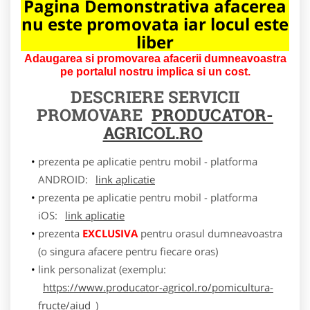
Pagina Demonstrativa afacerea
nu este promovata iar locul este
liber
Adaugarea si promovarea afacerii dumneavoastra
pe portalul nostru implica si un cost.
DESCRIERE SERVICII
PROMOVARE
PRODUCATOR-
AGRICOL.RO
prezenta pe aplicatie pentru mobil - platforma
ANDROID:
link aplicatie
prezenta pe aplicatie pentru mobil - platforma
iOS:
link aplicatie
prezenta
EXCLUSIVA
pentru orasul dumneavoastra
(o singura afacere pentru fiecare oras)
link personalizat (exemplu:
https://www.producator-agricol.ro/pomicultura-
fructe/aiud
)