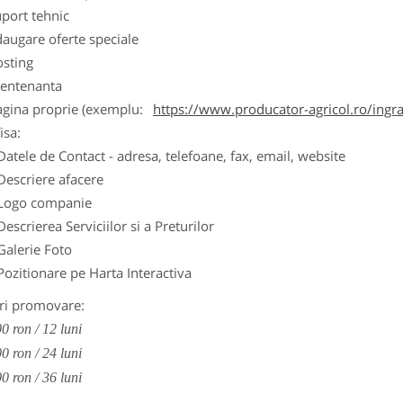
port tehnic
augare oferte speciale
osting
entenanta
agina proprie (exemplu:
https://www.producator-agricol.ro/ingr
isa:
Datele de Contact - adresa, telefoane, fax, email, website
Descriere afacere
Logo companie
Descrierea Serviciilor si a Preturilor
Galerie Foto
Pozitionare pe Harta Interactiva
ri promovare:
0 ron / 12 luni
0 ron / 24 luni
0 ron / 36 luni