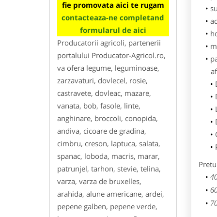
fie promovata aici te rugam
su
contacteaza-ne completand
ad
formularul de aici
h
Producatorii agricoli, partenerii
m
portalului Producator-Agricol.ro,
p
va ofera legume, leguminoase,
af
zarzavaturi, dovlecel, rosie,
castravete, dovleac, mazare,
vanata, bob, fasole, linte,
anghinare, broccoli, conopida,
andiva, cicoare de gradina,
cimbru, creson, laptuca, salata,
spanac, loboda, macris, marar,
Pretu
patrunjel, tarhon, stevie, telina,
40
varza, varza de bruxelles,
60
arahida, alune americane, ardei,
70
pepene galben, pepene verde,