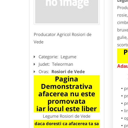
Legu
Produ
rosie
cimbr
bruxe
Producator Agricol Rosiori de
gulie
Vede
scort
P
Categorie:
Legume
Judet:
Teleorman
Adau
Oras:
Rosiori de Vede
Pagina
Demonstrativa
p
afacerea nu este
pr
promovata
p
iar locul este liber
li
Legume Rosiori de Vede
o
daca doresti ca afacerea ta sa
pr