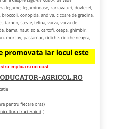
i utile despre
Legume Rosiori de Vede
.
fera legume, leguminoase, zarzavaturi, dovlecel,
, broccoli, conopida, andiva, cicoare de gradina,
, tarhon, stevie, telina, varza, varza de
, bama, naut, soia, cartofi, ceapa, ghimbir,
an, morcov, pastarnac, ridiche, ridiche neagra,
 promovata iar locul este
tru implica si un cost.
ODUCATOR-AGRICOL.RO
catie
e pentru fiecare oras)
icultura-fructe/aiud
)