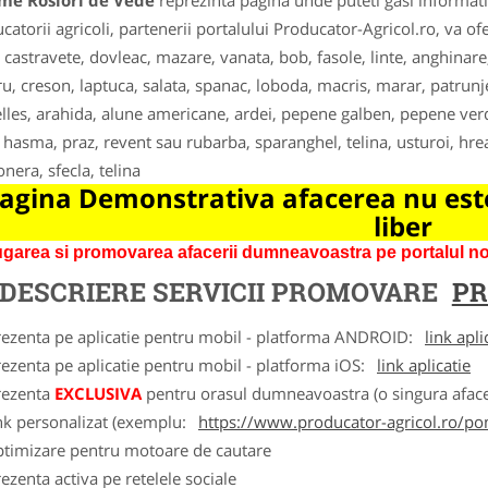
me Rosiori de Vede
reprezinta pagina unde puteti gasi informati
catorii agricoli, partenerii portalului Producator-Agricol.ro, va o
, castravete, dovleac, mazare, vanata, bob, fasole, linte, anghinare
u, creson, laptuca, salata, spanac, loboda, macris, marar, patrunjel
lles, arahida, alune americane, ardei, pepene galben, pepene verde
, hasma, praz, revent sau rubarba, sparanghel, telina, usturoi, hre
onera, sfecla, telina
agina Demonstrativa afacerea nu este
liber
garea si promovarea afacerii dumneavoastra pe portalul nos
DESCRIERE SERVICII PROMOVARE
PR
rezenta pe aplicatie pentru mobil - platforma ANDROID:
link apli
ezenta pe aplicatie pentru mobil - platforma iOS:
link aplicatie
rezenta
EXCLUSIVA
pentru orasul dumneavoastra (o singura afacer
nk personalizat (exemplu:
https://www.producator-agricol.ro/pom
ptimizare pentru motoare de cautare
ezenta activa pe retelele sociale