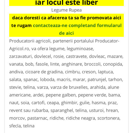
iar locul este liber
Legume Rupea
daca doresti ca afacerea ta sa fie promovata aici
te rugam
contacteaza-ne completand formularul
de aici
Producatorii agricoli, partenerii portalului Producator-
Agricol.ro, va ofera legume, leguminoase,
zarzavaturi, dovlecel, rosie, castravete, dovleac, mazare,
vanata, bob, fasole, linte, anghinare, broccoli, conopida,
andiva, cicoare de gradina, cimbru, creson, laptuca,
salata, spanac, loboda, macris, marar, patrunjel, tarhon,
stevie, telina, varza, varza de bruxelles, arahida, alune
americane, ardei, pepene galben, pepene verde, bama,
naut, soia, cartofi, ceapa, ghimbir, gulie, hasma, praz,
revent sau rubarba, sparanghel, telina, usturoi, hrean,
morcov, pastarnac, ridiche, ridiche neagra, scortonera,
sfecla, telina