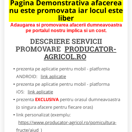
Pagina Demonstrativa afacerea
nu este promovata iar locul este
liber
Adaugarea si promovarea afacerii dumneavoastra
pe portalul nostru implica si un cost.
DESCRIERE SERVICII
PROMOVARE
PRODUCATOR-
AGRICOL.RO
prezenta pe aplicatie pentru mobil - platforma
ANDROID:
link aplicatie
prezenta pe aplicatie pentru mobil - platforma
iOS:
link aplicatie
prezenta
EXCLUSIVA
pentru orasul dumneavoastra
(o singura afacere pentru fiecare oras)
link personalizat (exemplu:
https://www.producator-agricol.ro/pomicultura-
fructe/aiud
)