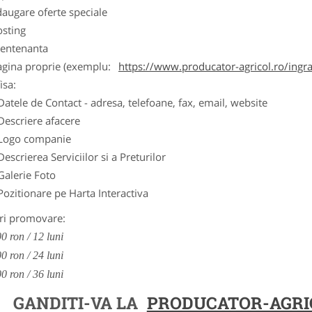
augare oferte speciale
osting
entenanta
agina proprie (exemplu:
https://www.producator-agricol.ro/ingr
isa:
Datele de Contact - adresa, telefoane, fax, email, website
Descriere afacere
Logo companie
Descrierea Serviciilor si a Preturilor
Galerie Foto
Pozitionare pe Harta Interactiva
ri promovare:
0 ron / 12 luni
0 ron / 24 luni
0 ron / 36 luni
GANDITI-VA LA
PRODUCATOR-AGRI