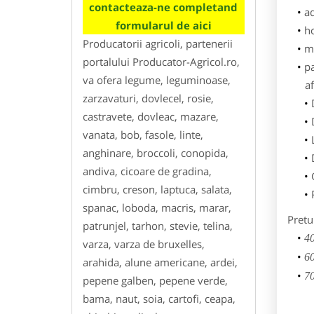
contacteaza-ne completand
ad
formularul de aici
h
Producatorii agricoli, partenerii
m
portalului Producator-Agricol.ro,
p
va ofera legume, leguminoase,
af
zarzavaturi, dovlecel, rosie,
castravete, dovleac, mazare,
vanata, bob, fasole, linte,
anghinare, broccoli, conopida,
andiva, cicoare de gradina,
cimbru, creson, laptuca, salata,
spanac, loboda, macris, marar,
Pretu
patrunjel, tarhon, stevie, telina,
40
varza, varza de bruxelles,
60
arahida, alune americane, ardei,
70
pepene galben, pepene verde,
bama, naut, soia, cartofi, ceapa,