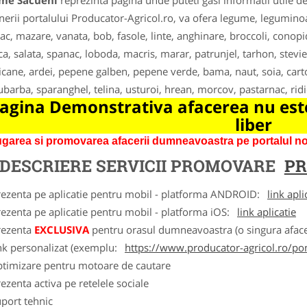
me Sacueni
reprezinta pagina unde puteti gasi informatii utile 
nerii portalului Producator-Agricol.ro, va ofera legume, leguminoas
ac, mazare, vanata, bob, fasole, linte, anghinare, broccoli, conopi
ca, salata, spanac, loboda, macris, marar, patrunjel, tarhon, stevie
cane, ardei, pepene galben, pepene verde, bama, naut, soia, carto
ubarba, sparanghel, telina, usturoi, hrean, morcov, pastarnac, ridic
agina Demonstrativa afacerea nu este
liber
garea si promovarea afacerii dumneavoastra pe portalul nos
DESCRIERE SERVICII PROMOVARE
PR
rezenta pe aplicatie pentru mobil - platforma ANDROID:
link apli
ezenta pe aplicatie pentru mobil - platforma iOS:
link aplicatie
rezenta
EXCLUSIVA
pentru orasul dumneavoastra (o singura afacer
nk personalizat (exemplu:
https://www.producator-agricol.ro/pom
ptimizare pentru motoare de cautare
ezenta activa pe retelele sociale
port tehnic