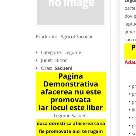
Legu
parte
dovle
laptu
ameri
Producator Agricol Sacueni
sau r
P
Categorie:
Legume
Judet:
Bihor
Adau
Oras:
Sacueni
Pagina
Demonstrativa
p
afacerea nu este
pr
promovata
p
iar locul este liber
li
Legume Sacueni
o
daca doresti ca afacerea ta sa
pr
fie promovata aici te rugam
su