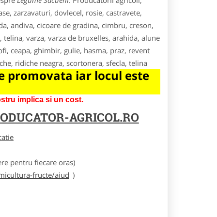
despre
Legume Sacueni
. Producatorii agricoli,
e, zarzavaturi, dovlecel, rosie, castravete,
da, andiva, cicoare de gradina, cimbru, creson,
, telina, varza, varza de bruxelles, arahida, alune
fi, ceapa, ghimbir, gulie, hasma, praz, revent
he, ridiche neagra, scortonera, sfecla, telina
 promovata iar locul este
tru implica si un cost.
ODUCATOR-AGRICOL.RO
catie
e pentru fiecare oras)
icultura-fructe/aiud
)