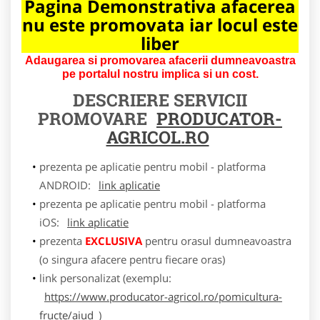
Pagina Demonstrativa afacerea
nu este promovata iar locul este
liber
Adaugarea si promovarea afacerii dumneavoastra
pe portalul nostru implica si un cost.
DESCRIERE SERVICII
PROMOVARE
PRODUCATOR-
AGRICOL.RO
prezenta pe aplicatie pentru mobil - platforma
ANDROID:
link aplicatie
prezenta pe aplicatie pentru mobil - platforma
iOS:
link aplicatie
prezenta
EXCLUSIVA
pentru orasul dumneavoastra
(o singura afacere pentru fiecare oras)
link personalizat (exemplu:
https://www.producator-agricol.ro/pomicultura-
fructe/aiud
)