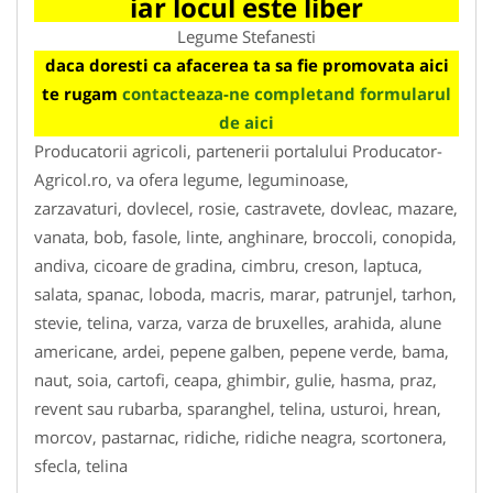
iar locul este liber
Legume Stefanesti
daca doresti ca afacerea ta sa fie promovata aici
te rugam
contacteaza-ne completand formularul
de aici
Producatorii agricoli, partenerii portalului Producator-
Agricol.ro, va ofera legume, leguminoase,
zarzavaturi, dovlecel, rosie, castravete, dovleac, mazare,
vanata, bob, fasole, linte, anghinare, broccoli, conopida,
andiva, cicoare de gradina, cimbru, creson, laptuca,
salata, spanac, loboda, macris, marar, patrunjel, tarhon,
stevie, telina, varza, varza de bruxelles, arahida, alune
americane, ardei, pepene galben, pepene verde, bama,
naut, soia, cartofi, ceapa, ghimbir, gulie, hasma, praz,
revent sau rubarba, sparanghel, telina, usturoi, hrean,
morcov, pastarnac, ridiche, ridiche neagra, scortonera,
sfecla, telina