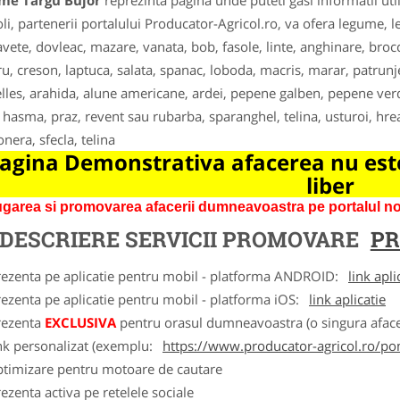
me Targu Bujor
reprezinta pagina unde puteti gasi informatii ut
oli, partenerii portalului Producator-Agricol.ro, va ofera legume, l
avete, dovleac, mazare, vanata, bob, fasole, linte, anghinare, broc
u, creson, laptuca, salata, spanac, loboda, macris, marar, patrunjel
lles, arahida, alune americane, ardei, pepene galben, pepene verde
, hasma, praz, revent sau rubarba, sparanghel, telina, usturoi, hre
onera, sfecla, telina
agina Demonstrativa afacerea nu este
liber
garea si promovarea afacerii dumneavoastra pe portalul nos
DESCRIERE SERVICII PROMOVARE
PR
rezenta pe aplicatie pentru mobil - platforma ANDROID:
link apli
ezenta pe aplicatie pentru mobil - platforma iOS:
link aplicatie
rezenta
EXCLUSIVA
pentru orasul dumneavoastra (o singura afacer
nk personalizat (exemplu:
https://www.producator-agricol.ro/pom
ptimizare pentru motoare de cautare
ezenta activa pe retelele sociale