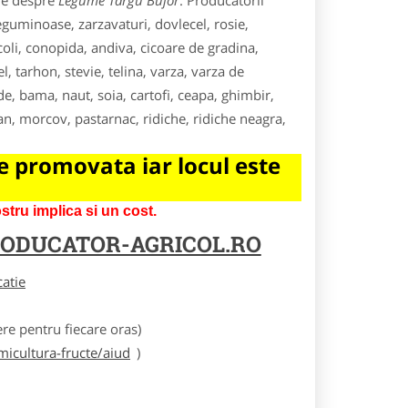
ile despre
Legume Targu Bujor
. Producatorii
eguminoase, zarzavaturi, dovlecel, rosie,
coli, conopida, andiva, cicoare de gradina,
, tarhon, stevie, telina, varza, varza de
, bama, naut, soia, cartofi, ceapa, ghimbir,
an, morcov, pastarnac, ridiche, ridiche neagra,
 promovata iar locul este
tru implica si un cost.
ODUCATOR-AGRICOL.RO
catie
e pentru fiecare oras)
icultura-fructe/aiud
)