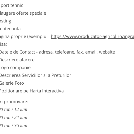
port tehnic
augare oferte speciale
osting
entenanta
agina proprie (exemplu:
https://www.producator-agricol.ro/ingr
isa:
Datele de Contact - adresa, telefoane, fax, email, website
Descriere afacere
Logo companie
Descrierea Serviciilor si a Preturilor
Galerie Foto
Pozitionare pe Harta Interactiva
ri promovare:
0 ron / 12 luni
0 ron / 24 luni
0 ron / 36 luni