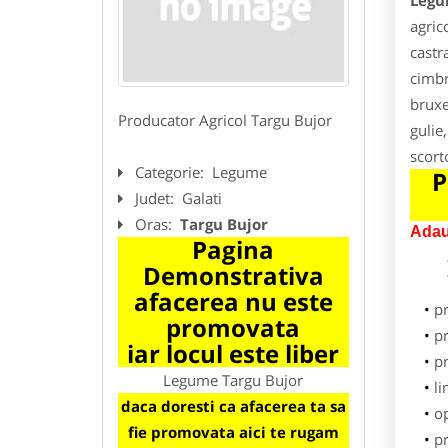
Legu
agric
castr
cimbr
bruxe
Producator Agricol Targu Bujor
gulie
scort
Categorie:
Legume
P
Judet:
Galati
Oras:
Targu Bujor
Adau
Pagina
Demonstrativa
afacerea nu este
p
promovata
pr
iar locul este liber
p
Legume Targu Bujor
li
daca doresti ca afacerea ta sa
o
fie promovata aici te rugam
pr