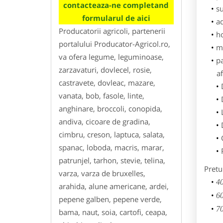
contacteaza-ne completand
su
formularul de aici
ad
Producatorii agricoli, partenerii
h
portalului Producator-Agricol.ro,
m
va ofera legume, leguminoase,
p
zarzavaturi, dovlecel, rosie,
af
castravete, dovleac, mazare,
vanata, bob, fasole, linte,
anghinare, broccoli, conopida,
andiva, cicoare de gradina,
cimbru, creson, laptuca, salata,
spanac, loboda, macris, marar,
patrunjel, tarhon, stevie, telina,
Pretu
varza, varza de bruxelles,
40
arahida, alune americane, ardei,
60
pepene galben, pepene verde,
70
bama, naut, soia, cartofi, ceapa,