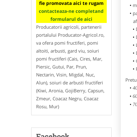
fie promovata aici te rugam
m
contacteaza-ne completand
p
formularul de aici
af
Producatorii agricoli, partenerii
portalului Producator-Agricol.ro,
va ofera pomi fructiferi, pomi
altoiti, arbusti, gard viu, soiuri
pomi fructiferi (Cais, Cires, Mar,
Piersic, Gutui, Par, Prun,
Nectarin, Visin, Migdal, Nuc,
Pretu
Alun), soiuri de arbusti fructiferi
40
(Kiwi, Aronia, GojiBerry, Capsun,
60
Zmeur, Coacaz Negru, Coacaz
70
Rosu, Mur)
Facebook