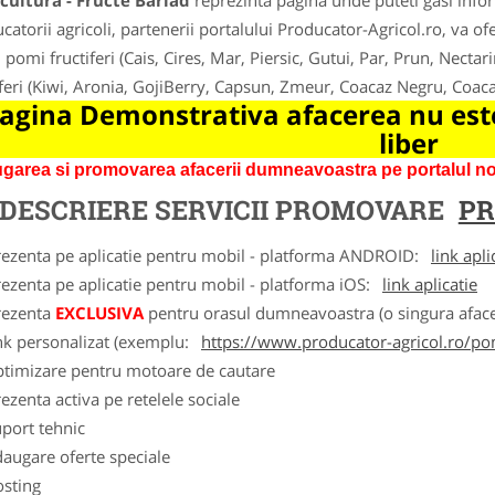
cultura - Fructe Barlad
reprezinta pagina unde puteti gasi infor
catorii agricoli, partenerii portalului Producator-Agricol.ro, va ofer
 pomi fructiferi (Cais, Cires, Mar, Piersic, Gutui, Par, Prun, Nectar
iferi (Kiwi, Aronia, GojiBerry, Capsun, Zmeur, Coacaz Negru, Coac
agina Demonstrativa afacerea nu este
liber
garea si promovarea afacerii dumneavoastra pe portalul nos
DESCRIERE SERVICII PROMOVARE
PR
rezenta pe aplicatie pentru mobil - platforma ANDROID:
link apli
ezenta pe aplicatie pentru mobil - platforma iOS:
link aplicatie
rezenta
EXCLUSIVA
pentru orasul dumneavoastra (o singura afacer
nk personalizat (exemplu:
https://www.producator-agricol.ro/pom
ptimizare pentru motoare de cautare
ezenta activa pe retelele sociale
port tehnic
augare oferte speciale
osting