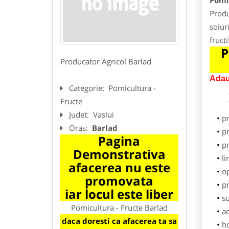
Pomi
Produ
soiuri
fruct
P
Producator Agricol Barlad
Adau
Categorie:
Pomicultura -
Fructe
Judet:
Vaslui
p
Oras:
Barlad
pr
Pagina
p
Demonstrativa
li
afacerea nu este
o
promovata
pr
iar locul este liber
su
Pomicultura - Fructe Barlad
ad
daca doresti ca afacerea ta sa
h