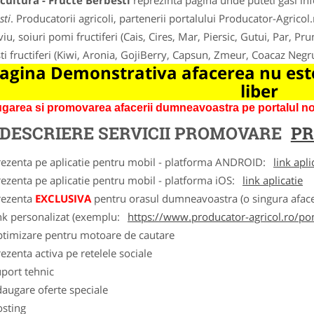
cultura - Fructe Berbesti
reprezinta pagina unde puteti gasi inf
sti
. Producatorii agricoli, partenerii portalului Producator-Agricol.r
iu, soiuri pomi fructiferi (Cais, Cires, Mar, Piersic, Gutui, Par, Pru
ti fructiferi (Kiwi, Aronia, GojiBerry, Capsun, Zmeur, Coacaz Neg
agina Demonstrativa afacerea nu este
liber
garea si promovarea afacerii dumneavoastra pe portalul nos
DESCRIERE SERVICII PROMOVARE
PR
rezenta pe aplicatie pentru mobil - platforma ANDROID:
link apli
ezenta pe aplicatie pentru mobil - platforma iOS:
link aplicatie
rezenta
EXCLUSIVA
pentru orasul dumneavoastra (o singura afacer
nk personalizat (exemplu:
https://www.producator-agricol.ro/pom
ptimizare pentru motoare de cautare
ezenta activa pe retelele sociale
port tehnic
augare oferte speciale
osting