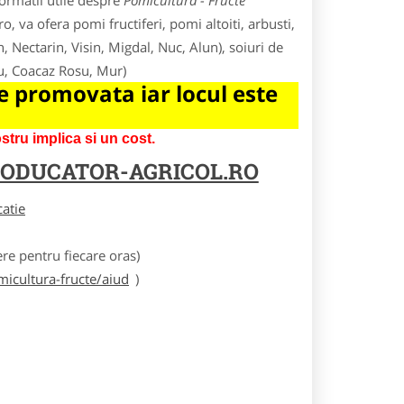
ormatii utile despre
Pomicultura - Fructe
o, va ofera pomi fructiferi, pomi altoiti, arbusti,
n, Nectarin, Visin, Migdal, Nuc, Alun), soiuri de
ru, Coacaz Rosu, Mur)
 promovata iar locul este
tru implica si un cost.
ODUCATOR-AGRICOL.RO
catie
e pentru fiecare oras)
icultura-fructe/aiud
)