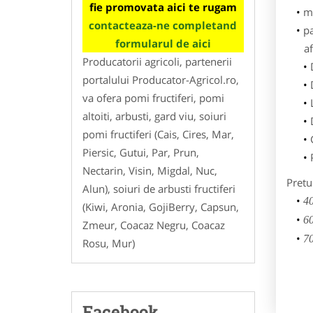
fie promovata aici te rugam
m
contacteaza-ne completand
p
formularul de aici
af
Producatorii agricoli, partenerii
portalului Producator-Agricol.ro,
va ofera pomi fructiferi, pomi
altoiti, arbusti, gard viu, soiuri
pomi fructiferi (Cais, Cires, Mar,
Piersic, Gutui, Par, Prun,
Nectarin, Visin, Migdal, Nuc,
Pretu
Alun), soiuri de arbusti fructiferi
40
(Kiwi, Aronia, GojiBerry, Capsun,
60
Zmeur, Coacaz Negru, Coacaz
70
Rosu, Mur)
Facebook