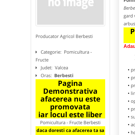
Pomi
Berbe
gard v
arbus
P
Producator Agricol Berbesti
Adau
Categorie:
Pomicultura -
Fructe
Judet:
Valcea
p
Oras:
Berbesti
pr
Pagina
p
Demonstrativa
li
afacerea nu este
o
promovata
pr
iar locul este liber
su
Pomicultura - Fructe Berbesti
ad
daca doresti ca afacerea ta sa
h