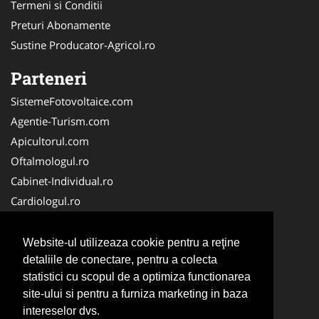
Termeni si Conditii
Preturi Abonamente
Sustine Producator-Agricol.ro
Parteneri
SistemeFotovoltaice.com
Agentie-Turism.com
Apicultorul.com
Oftalmologul.ro
Cabinet-Individual.ro
Cardiologul.ro
Clinica-Privata.ro
CramaVinuri.ro
Website-ul utilizeaza cookie pentru a reţine
Centru-Copiere.ro
detaliile de conectare, pentru a colecta
statistici cu scopul de a optimiza functionarea
CentruInchirieri.ro
site-ului si pentru a furniza marketing in baza
Medic-Bun.com
intereselor dvs.