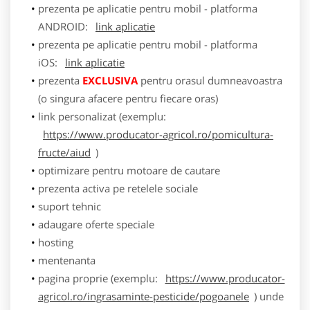
prezenta pe aplicatie pentru mobil - platforma
ANDROID:
link aplicatie
prezenta pe aplicatie pentru mobil - platforma
iOS:
link aplicatie
prezenta
EXCLUSIVA
pentru orasul dumneavoastra
(o singura afacere pentru fiecare oras)
link personalizat (exemplu:
https://www.producator-agricol.ro/pomicultura-
fructe/aiud
)
optimizare pentru motoare de cautare
prezenta activa pe retelele sociale
suport tehnic
adaugare oferte speciale
hosting
mentenanta
pagina proprie (exemplu:
https://www.producator-
agricol.ro/ingrasaminte-pesticide/pogoanele
) unde