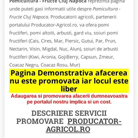
Pomicultura - Fructe Cluj Napoca
reprezinta pagina
unde puteti gasi informatii utile despre
Pomicultura -
Fructe Cluj Napoca
. Producatorii agricoli, partenerii
portalului Producator-Agricol.ro, va ofera pomi
fructiferi, pomi altoiti, arbusti, gard viu, soiuri pomi
fructiferi (Cais, Cires, Mar, Piersic, Gutui, Par, Prun,
Nectarin, Visin, Migdal, Nuc, Alun), soiuri de arbusti
fructiferi (Kiwi, Aronia, GojiBerry, Capsun, Zmeur,
Coacaz Negru, Coacaz Rosu, Mur)
Pagina Demonstrativa afacerea
nu este promovata iar locul este
liber
Adaugarea si promovarea afacerii dumneavoastra
pe portalul nostru implica si un cost.
DESCRIERE SERVICII
PROMOVARE
PRODUCATOR-
AGRICOL.RO