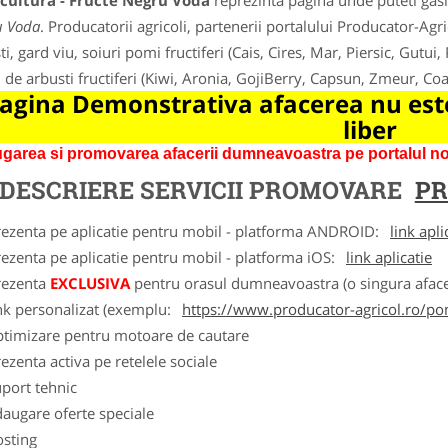
cultura - Fructe Negru Voda
reprezinta pagina unde puteti gasi
u Voda
. Producatorii agricoli, partenerii portalului Producator-Agric
i, gard viu, soiuri pomi fructiferi (Cais, Cires, Mar, Piersic, Gutui,
i de arbusti fructiferi (Kiwi, Aronia, GojiBerry, Capsun, Zmeur, C
agina Demonstrativa afacerea nu este
liber
garea si promovarea afacerii dumneavoastra pe portalul nos
DESCRIERE SERVICII PROMOVARE
PR
rezenta pe aplicatie pentru mobil - platforma ANDROID:
link apli
ezenta pe aplicatie pentru mobil - platforma iOS:
link aplicatie
rezenta
EXCLUSIVA
pentru orasul dumneavoastra (o singura afacer
nk personalizat (exemplu:
https://www.producator-agricol.ro/pom
ptimizare pentru motoare de cautare
ezenta activa pe retelele sociale
port tehnic
augare oferte speciale
osting