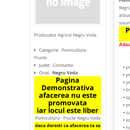
Pomi
Negr
arbust
soiur
P
Producator Agricol Negru Voda
Adau
Categorie:
Pomicultura -
Fructe
Judet:
Constanta
p
Oras:
Negru Voda
pr
Pagina
p
Demonstrativa
li
afacerea nu este
o
promovata
pr
iar locul este liber
su
Pomicultura - Fructe Negru Voda
ad
daca doresti ca afacerea ta sa
h