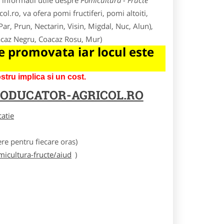
 informatii utile despre
Pomicultura - Fructe
ol.ro, va ofera pomi fructiferi, pomi altoiti,
 Par, Prun, Nectarin, Visin, Migdal, Nuc, Alun),
oacaz Negru, Coacaz Rosu, Mur)
 promovata iar locul este
tru implica si un cost.
ODUCATOR-AGRICOL.RO
catie
e pentru fiecare oras)
icultura-fructe/aiud
)