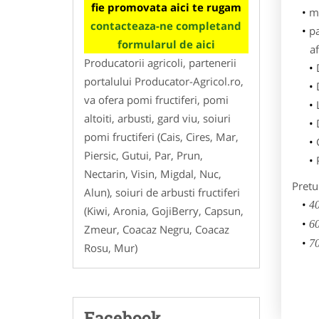
fie promovata aici te rugam
m
contacteaza-ne completand
p
formularul de aici
af
Producatorii agricoli, partenerii
portalului Producator-Agricol.ro,
va ofera pomi fructiferi, pomi
altoiti, arbusti, gard viu, soiuri
pomi fructiferi (Cais, Cires, Mar,
Piersic, Gutui, Par, Prun,
Nectarin, Visin, Migdal, Nuc,
Pretu
Alun), soiuri de arbusti fructiferi
40
(Kiwi, Aronia, GojiBerry, Capsun,
60
Zmeur, Coacaz Negru, Coacaz
70
Rosu, Mur)
Facebook