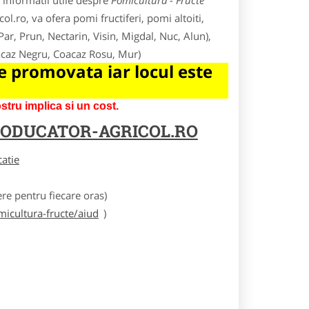
 informatii utile despre
Pomicultura - Fructe
ol.ro, va ofera pomi fructiferi, pomi altoiti,
 Par, Prun, Nectarin, Visin, Migdal, Nuc, Alun),
oacaz Negru, Coacaz Rosu, Mur)
 promovata iar locul este
tru implica si un cost.
ODUCATOR-AGRICOL.RO
catie
e pentru fiecare oras)
icultura-fructe/aiud
)