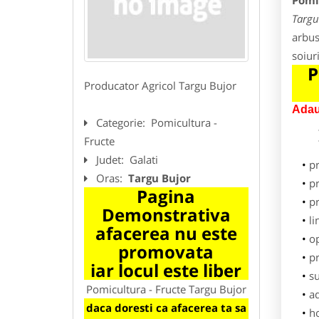
Pomi
Targu
arbust
soiur
P
Producator Agricol Targu Bujor
Adau
Categorie:
Pomicultura -
Fructe
Judet:
Galati
p
Oras:
Targu Bujor
pr
Pagina
p
Demonstrativa
li
afacerea nu este
o
promovata
pr
iar locul este liber
su
Pomicultura - Fructe Targu Bujor
ad
daca doresti ca afacerea ta sa
h