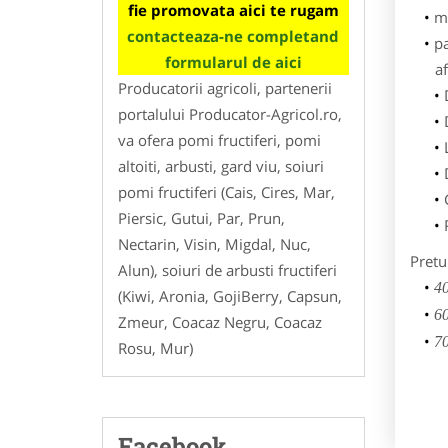
fie promovata aici te rugam
m
contacteaza-ne completand
p
formularul de aici
af
Producatorii agricoli, partenerii
portalului Producator-Agricol.ro,
va ofera pomi fructiferi, pomi
altoiti, arbusti, gard viu, soiuri
pomi fructiferi (Cais, Cires, Mar,
Piersic, Gutui, Par, Prun,
Nectarin, Visin, Migdal, Nuc,
Pretu
Alun), soiuri de arbusti fructiferi
40
(Kiwi, Aronia, GojiBerry, Capsun,
60
Zmeur, Coacaz Negru, Coacaz
70
Rosu, Mur)
Facebook