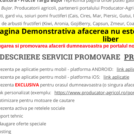
cultura - Fructe Targu Bujor
reprezinta pagina unde puteti gasi
 Bujor
. Producatorii agricoli, partenerii portalului Producator-Agric
i, gard viu, soiuri pomi fructiferi (Cais, Cires, Mar, Piersic, Gutui,
i de arbusti fructiferi (Kiwi, Aronia, GojiBerry, Capsun, Zmeur, C
agina Demonstrativa afacerea nu este
liber
garea si promovarea afacerii dumneavoastra pe portalul nos
DESCRIERE SERVICII PROMOVARE
PR
rezenta pe aplicatie pentru mobil - platforma ANDROID:
link apli
ezenta pe aplicatie pentru mobil - platforma iOS:
link aplicatie
rezenta
EXCLUSIVA
pentru orasul dumneavoastra (o singura afacer
nk personalizat (exemplu:
https://www.producator-agricol.ro/pom
ptimizare pentru motoare de cautare
ezenta activa pe retelele sociale
port tehnic
augare oferte speciale
osting