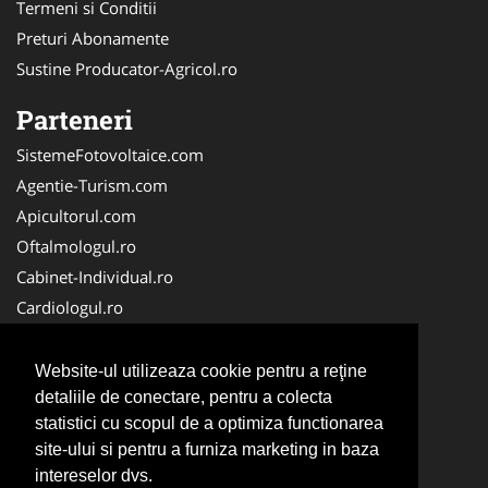
Termeni si Conditii
Preturi Abonamente
Sustine Producator-Agricol.ro
Parteneri
SistemeFotovoltaice.com
Agentie-Turism.com
Apicultorul.com
Oftalmologul.ro
Cabinet-Individual.ro
Cardiologul.ro
Clinica-Privata.ro
CramaVinuri.ro
Website-ul utilizeaza cookie pentru a reţine
Centru-Copiere.ro
detaliile de conectare, pentru a colecta
statistici cu scopul de a optimiza functionarea
CentruInchirieri.ro
site-ului si pentru a furniza marketing in baza
Medic-Bun.com
intereselor dvs.