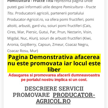
Pomicultura - Fructe Titu
reprezinta pagina unde
puteti gasi informatii utile despre
Pomicultura - Fructe
Titu
. Producatorii agricoli, partenerii portalului
Producator-Agricol.ro, va ofera pomi fructiferi, pomi
altoiti, arbusti, gard viu, soiuri pomi fructiferi (Cais,
Cires, Mar, Piersic, Gutui, Par, Prun, Nectarin, Visin,
Migdal, Nuc, Alun), soiuri de arbusti fructiferi (Kiwi,
Aronia, GojiBerry, Capsun, Zmeur, Coacaz Negru,
Coacaz Rosu, Mur)
Pagina Demonstrativa afacerea
nu este promovata iar locul este
liber
Adaugarea si promovarea afacerii dumneavoastra
pe portalul nostru implica si un cost.
DESCRIERE SERVICII
PROMOVARE
PRODUCATOR-
AGRICOL.RO