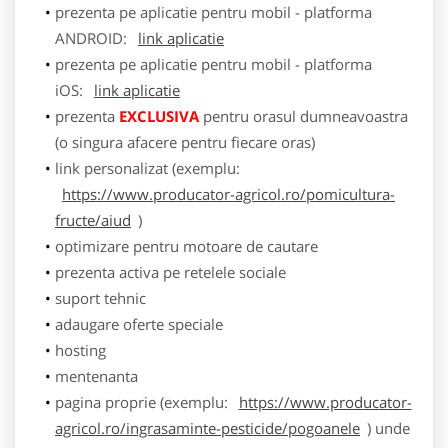
prezenta pe aplicatie pentru mobil - platforma
ANDROID:
link aplicatie
prezenta pe aplicatie pentru mobil - platforma
iOS:
link aplicatie
prezenta
EXCLUSIVA
pentru orasul dumneavoastra
(o singura afacere pentru fiecare oras)
link personalizat (exemplu:
https://www.producator-agricol.ro/pomicultura-
fructe/aiud
)
optimizare pentru motoare de cautare
prezenta activa pe retelele sociale
suport tehnic
adaugare oferte speciale
hosting
mentenanta
pagina proprie (exemplu:
https://www.producator-
agricol.ro/ingrasaminte-pesticide/pogoanele
) unde