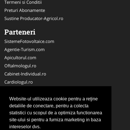
Termeni si Conditii
Preturi Abonamente
Sustine Producator-Agricol.ro
Parteneri
SistemeFotovoltaice.com
Agentie-Turism.com
Apicultorul.com
Oftalmologul.ro
Cabinet-Individual.ro
Cardiologul.ro
Clinica-Privata.ro
CramaVinuri.ro
Website-ul utilizeaza cookie pentru a reţine
Centru-Copiere.ro
detaliile de conectare, pentru a colecta
statistici cu scopul de a optimiza functionarea
CentruInchirieri.ro
site-ului si pentru a furniza marketing in baza
Medic-Bun.com
intereselor dvs.