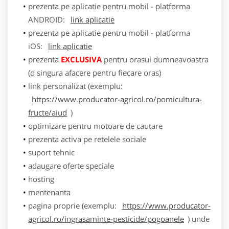
prezenta pe aplicatie pentru mobil - platforma
ANDROID:
link aplicatie
prezenta pe aplicatie pentru mobil - platforma
iOS:
link aplicatie
prezenta
EXCLUSIVA
pentru orasul dumneavoastra
(o singura afacere pentru fiecare oras)
link personalizat (exemplu:
https://www.producator-agricol.ro/pomicultura-
fructe/aiud
)
optimizare pentru motoare de cautare
prezenta activa pe retelele sociale
suport tehnic
adaugare oferte speciale
hosting
mentenanta
pagina proprie (exemplu:
https://www.producator-
agricol.ro/ingrasaminte-pesticide/pogoanele
) unde