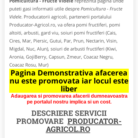
Pomicultura - Fructe Videle
reprezinta pagina unde
puteti gasi informatii utile despre
Pomicultura - Fructe
Videle
. Producatorii agricoli, partenerii portalului
Producator-Agricol.ro, va ofera pomi fructiferi, pomi
altoiti, arbusti, gard viu, soiuri pomi fructiferi (Cais,
Cires, Mar, Piersic, Gutui, Par, Prun, Nectarin, Visin,
Migdal, Nuc, Alun), soiuri de arbusti fructiferi (Kiwi,
Aronia, GojiBerry, Capsun, Zmeur, Coacaz Negru,
Coacaz Rosu, Mur)
Pagina Demonstrativa afacerea
nu este promovata iar locul este
liber
Adaugarea si promovarea afacerii dumneavoastra
pe portalul nostru implica si un cost.
DESCRIERE SERVICII
PROMOVARE
PRODUCATOR-
AGRICOL.RO