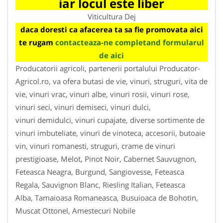
iar locul este liber
Viticultura Dej
daca doresti ca afacerea ta sa fie promovata aici
te rugam
contacteaza-ne completand formularul
de aici
Producatorii agricoli, partenerii portalului Producator-
Agricol.ro, va ofera butasi de vie, vinuri, struguri, vita de
vie, vinuri vrac, vinuri albe, vinuri rosii, vinuri rose,
vinuri seci, vinuri demiseci, vinuri dulci,
vinuri demidulci, vinuri cupajate, diverse sortimente de
vinuri imbuteliate, vinuri de vinoteca, accesorii, butoaie
vin, vinuri romanesti, struguri, crame de vinuri
prestigioase, Melot, Pinot Noir, Cabernet Sauvugnon,
Feteasca Neagra, Burgund, Sangiovesse, Feteasca
Regala, Sauvignon Blanc, Riesling Italian, Feteasca
Alba, Tamaioasa Romaneasca, Busuioaca de Bohotin,
Muscat Ottonel, Amestecuri Nobile