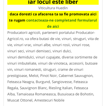
iar locul este liber
Viticultura Huedin
daca doresti ca afacerea ta sa fie promovata aici
te rugam
contacteaza-ne completand formularul
de aici
Producatorii agricoli, partenerii portalului Producator-
Agricol.ro, va ofera butasi de vie, vinuri, struguri, vita de
vie, vinuri vrac, vinuri albe, vinuri rosii, vinuri rose,
vinuri seci, vinuri demiseci, vinuri dulci,
vinuri demidulci, vinuri cupajate, diverse sortimente de
vinuri imbuteliate, vinuri de vinoteca, accesorii, butoaie
vin, vinuri romanesti, struguri, crame de vinuri
prestigioase, Melot, Pinot Noir, Cabernet Sauvugnon,
Feteasca Neagra, Burgund, Sangiovesse, Feteasca
Regala, Sauvignon Blanc, Riesling Italian, Feteasca
Alba, Tamaioasa Romaneasca, Busuioaca de Bohotin,
Muscat Ottonel, Amestecuri Nobile