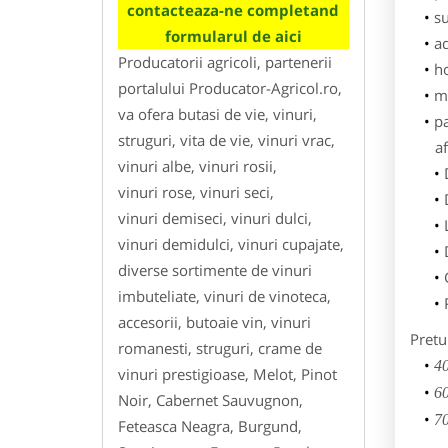
contacteaza-ne completand
su
formularul de aici
ad
Producatorii agricoli, partenerii
h
portalului Producator-Agricol.ro,
m
va ofera butasi de vie, vinuri,
p
struguri, vita de vie, vinuri vrac,
af
vinuri albe, vinuri rosii,
vinuri rose, vinuri seci,
vinuri demiseci, vinuri dulci,
vinuri demidulci, vinuri cupajate,
diverse sortimente de vinuri
imbuteliate, vinuri de vinoteca,
accesorii, butoaie vin, vinuri
Pretu
romanesti, struguri, crame de
40
vinuri prestigioase, Melot, Pinot
60
Noir, Cabernet Sauvugnon,
70
Feteasca Neagra, Burgund,