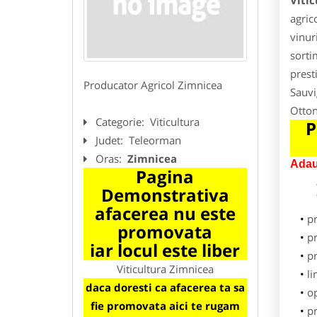
Viti
agrico
vinuri
sorti
prest
Producator Agricol Zimnicea
Sauvi
Otton
Categorie:
Viticultura
P
Judet:
Teleorman
Oras:
Zimnicea
Adau
Pagina
Demonstrativa
afacerea nu este
p
promovata
pr
iar locul este liber
p
Viticultura Zimnicea
li
daca doresti ca afacerea ta sa
o
fie promovata aici te rugam
pr