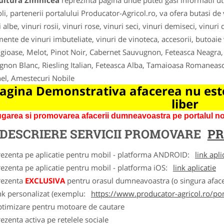
cultura Zimnicea
reprezinta pagina unde puteti gasi informatii u
li, partenerii portalului Producator-Agricol.ro, va ofera butasi de vi
 albe, vinuri rosii, vinuri rose, vinuri seci, vinuri demiseci, vinuri
mente de vinuri imbuteliate, vinuri de vinoteca, accesorii, butoaie 
igioase, Melot, Pinot Noir, Cabernet Sauvugnon, Feteasca Neagra,
gnon Blanc, Riesling Italian, Feteasca Alba, Tamaioasa Romaneas
el, Amestecuri Nobile
agina Demonstrativa afacerea nu este
liber
garea si promovarea afacerii dumneavoastra pe portalul nos
DESCRIERE SERVICII PROMOVARE
PR
rezenta pe aplicatie pentru mobil - platforma ANDROID:
link apli
ezenta pe aplicatie pentru mobil - platforma iOS:
link aplicatie
rezenta
EXCLUSIVA
pentru orasul dumneavoastra (o singura afacer
nk personalizat (exemplu:
https://www.producator-agricol.ro/pom
ptimizare pentru motoare de cautare
ezenta activa pe retelele sociale