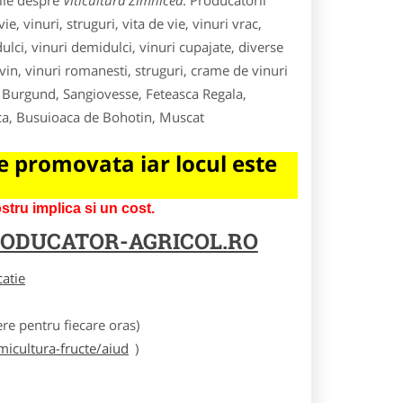
tile despre
Viticultura Zimnicea
. Producatorii
e, vinuri, struguri, vita de vie, vinuri vrac,
 dulci, vinuri demidulci, vinuri cupajate, diverse
vin, vinuri romanesti, struguri, crame de vinuri
 Burgund, Sangiovesse, Feteasca Regala,
ca, Busuioaca de Bohotin, Muscat
 promovata iar locul este
tru implica si un cost.
ODUCATOR-AGRICOL.RO
catie
e pentru fiecare oras)
icultura-fructe/aiud
)