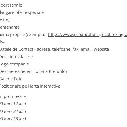
port tehnic
augare oferte speciale
osting
entenanta
agina proprie (exemplu:
https://www.producator-agricol.ro/ingr
isa:
Datele de Contact - adresa, telefoane, fax, email, website
Descriere afacere
Logo companie
Descrierea Serviciilor si a Preturilor
Galerie Foto
Pozitionare pe Harta Interactiva
ri promovare:
0 ron / 12 luni
0 ron / 24 luni
0 ron / 36 luni